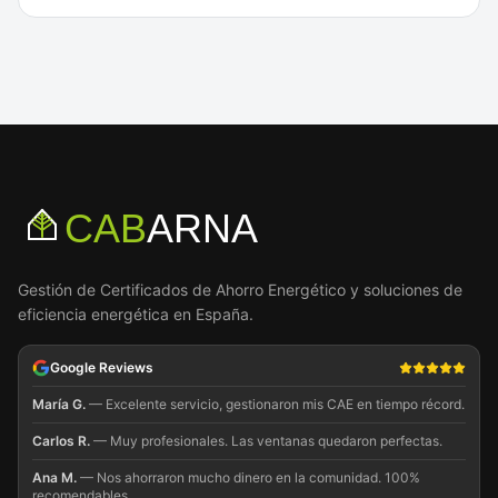
CAB
ARNA
Gestión de Certificados de Ahorro Energético y soluciones de
eficiencia energética en España.
Google Reviews
María G.
—
Excelente servicio, gestionaron mis CAE en tiempo récord.
Carlos R.
—
Muy profesionales. Las ventanas quedaron perfectas.
Ana M.
—
Nos ahorraron mucho dinero en la comunidad. 100%
recomendables.